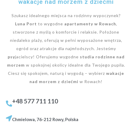
wakacje nad morzem z dziećmi
Szukasz idealnego miejsca na rodzinny wypoczynek?
Luna Port
to wygodne
apartamenty w Rowach
,
stworzone z myślą o komforcie i relaksie. Położone
niedaleko plaży, oferują w pełni wyposażone wnętrza,
ogród oraz atrakcje dla najmłodszych. Jesteśmy
psy
jacielscy! Oferujemy wygodne
studia rodzinne nad
morzem
w spokojnej okolicy idealne dla Twojego pupila.
Ciesz się spokojem, naturą i wygodą – wybierz
wakacje
nad morzem z dziećmi
w Rowach!
+48 577 711 110
Chmielowa, 76-212 Rowy, Polska